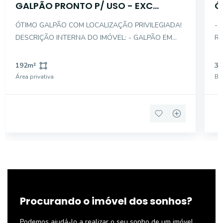
GALPÃO PRONTO P/ USO - EXC
Ó
LOCALIZAÇÃO - CAMBUCI
N
ÓTIMO GALPÃO COM LOCALIZAÇÃO PRIVILEGIADA!
- 
DESCRIÇÃO INTERNA DO IMÓVEL: - GALPÃO EM
RE
VÃO LIVRE - PÉ DIREITO ALTO (5M) - 2 BANHEIROS
PR
NOS FUNDOS - MEZANINO COM ESPAÇO PARA
DES
192
m²
3
ESCRITÓRIO - BANHEIRO NO MEZANINO - GALPÃO
FUNDO :
Área privativa
Ba
EM ÓTIMO ESTADO - PROPRIETÁ
Procurando o imóvel dos sonhos?
Podemos ajudá-lo a realizar o seu sonho de um imóvel