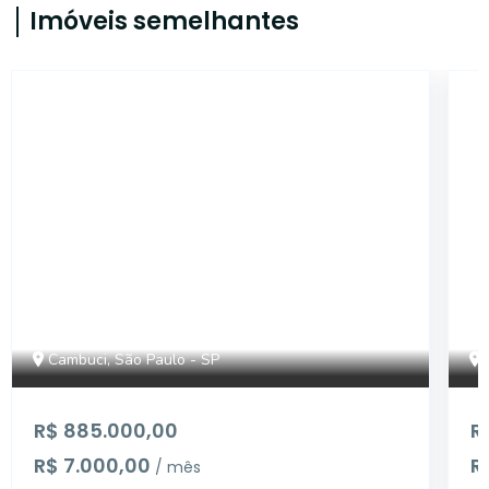
Imóveis semelhantes
12500
Cambuci, São Paulo - SP
R$ 885.000,00
R
R$ 7.000,00
R
/ mês