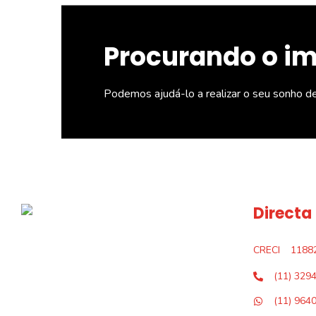
Procurando o i
Podemos ajudá-lo a realizar o seu sonho d
Directa
CRECI
1188
(11) 329
(11) 964