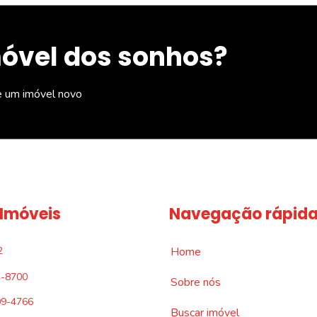
móvel dos sonhos?
e um imóvel novo
 Imóveis
Navegação rápid
2
Home
4-8700
Sobre nós
09-4766
Buscar imóvel