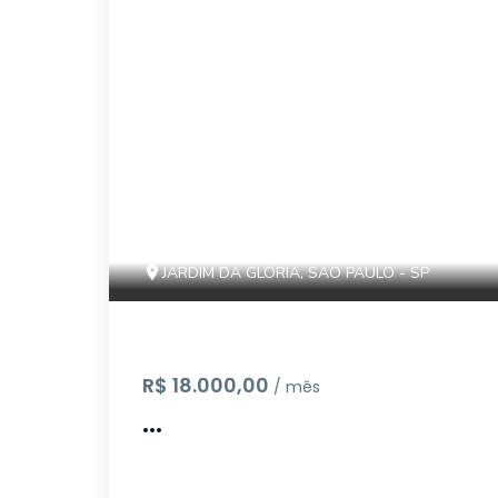
15023
JARDIM DA GLÓRIA, SAO PAULO - SP
R$ 18.000,00
/ mês
...