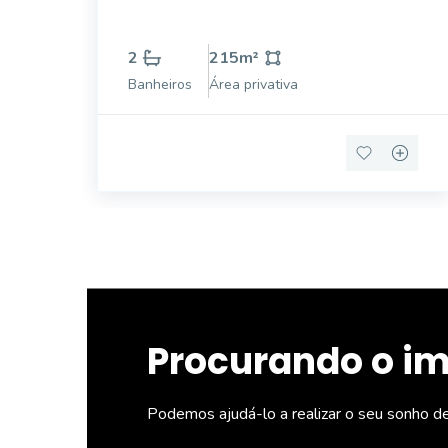
2
215
m²
Banheiros
Área privativa
Procurando o i
Podemos ajudá-lo a realizar o seu sonho d