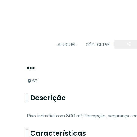
GALPÃO
ALUGUEL
CÓD:
GL155
...
SP
Descrição
Piso industial com 800 m², Recepção, segurança com
Características