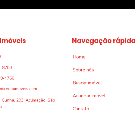
 Imóveis
Navegação rápid
2
Home
4-8700
Sobre nós
09-4766
Buscar imóvel
directaimoveis.com
Anunciar imóvel
a Cunha, 293, Aclimação, São
P
Contato