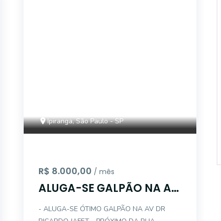
15015
Ipiranga, São Paulo - SP
R$ 8.000,00
/ mês
ALUGA-SE GALPÃO NA AV
DR RICARDO JAFET - 170M
- ALUGA-SE ÓTIMO GALPÃO NA AV DR