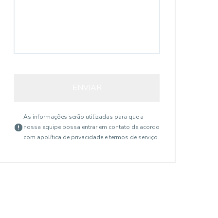
14228
ENVIAR
As informações serão utilizadas para que a
Vila Monumento, São Paulo - SP
nossa equipe possa entrar em contato de acordo
com a
política de privacidade e termos de serviço
R$ 11.000,00
R$
/ mês
ALUGO GALPÃO - 360,00
A
A/U VILA MONUMENTO
M2 ÓTIMA LO
GALPÃO 360,00 M2 A/U, COM 2 MEZANINOS
ALUGA GALPÃO 
C