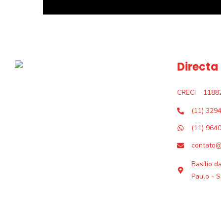
Directa
CRECI
1188
(11) 329
(11) 964
contato@
Basílio d
Paulo - S