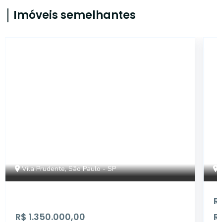
Imóveis semelhantes
14634
Vila Prudente, São Paulo - SP
R
R$ 1.350.000,00
R