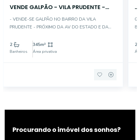
VENDE GALPÃO - VILA PRUDENTE -
...
345M + ESCRITORIO
- VENDE-SE GALPÃO NO BAIRRO DA VILA
Galpão 
PRUDENTE - PRÓXIMO DA AV DO ESTADO E DA
8 
RUA IBITIRAMA, EM ÓTIMO ESTADO E PRONTO
PARA USO - DESCRIÇÃO INTERNA DO IMÓVEL: .
2
345
m²
20
FRENTE : 8,25 . FUNDO : 46,43 . ÁREA CONSTRUÍDA
Banheiros
Área privativa
Áre
: 366 - GALPÃO EM VÃO LIVRE COM
Procurando o imóvel dos sonhos?