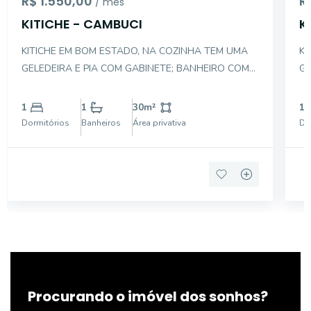
R$ 1.550,00
R
/ mês
KITICHE - CAMBUCI
K
KITICHE EM BOM ESTADO, NA COZINHA TEM UMA
KI
GELEDEIRA E PIA COM GABINETE; BANHEIRO COM
GE
CHUVEIRO. FAZ FRENTE PARA O CORREDOR COM
BA
JANELA DE VENTILAÇÃO NA COZINHA E BANHEIRO.
CO
1
1
30
m²
1
ÓTIMA LOCALIZAÇÃO A DIRECTA IMÓVEIS FOI
CO
Dormitórios
Banheiros
Área privativa
Do
FUNDADA EM MAIO DO ANO DE 1991. HÁ 31 ANOS
DI
DE
Procurando o imóvel dos sonhos?