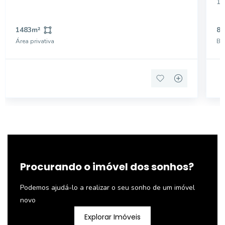
10
chur
fu
1483
m²
8
me
Área privativa
Ba
ne
Procurando o imóvel dos sonhos?
Podemos ajudá-lo a realizar o seu sonho de um imóvel
novo
Explorar Imóveis