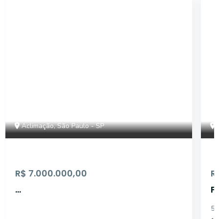
15020
Aclimação, São Paulo - SP
R$ 7.000.000,00
R
...
P
V
5 