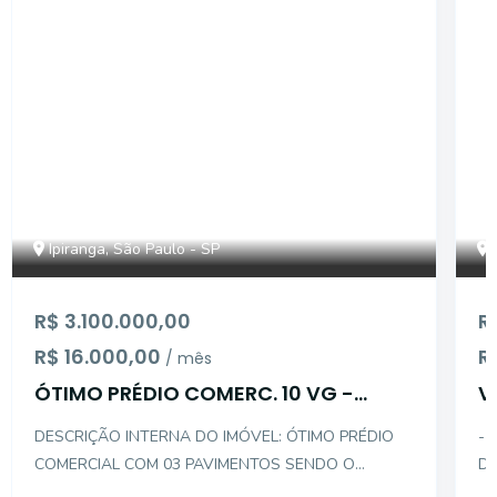
Ipiranga, São Paulo - SP
R$ 3.100.000,00
R
R$ 16.000,00
R
/ mês
ÓTIMO PRÉDIO COMERC. 10 VG -
V
IPIRANGA
R
DESCRIÇÃO INTERNA DO IMÓVEL: ÓTIMO PRÉDIO
- 
COMERCIAL COM 03 PAVIMENTOS SENDO O
DO
SUBSOLO COM CAPACIDADE PARA 10 CARROS
PR