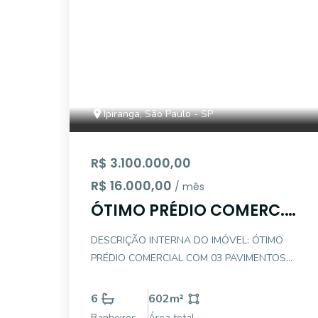
Ipiranga, São Paulo - SP
R$ 3.100.000,00
R$ 16.000,00
/ mês
ÓTIMO PRÉDIO COMERC.
10 VG - IPIRANGA
DESCRIÇÃO INTERNA DO IMÓVEL: ÓTIMO
PRÉDIO COMERCIAL COM 03 PAVIMENTOS
SENDO O SUBSOLO COM CAPACIDADE
PARA 10 CARROS COM ACESSO PELA RUA
6
602
m²
DE TRÁS + 02 BANHEIROS PAVIMENTO
Banheiros
Área total