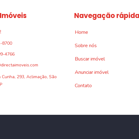
 Imóveis
Navegação rápid
2
Home
4-8700
Sobre nós
09-4766
Buscar imóvel
directaimoveis.com
Anunciar imóvel
a Cunha, 293, Aclimação, São
P
Contato