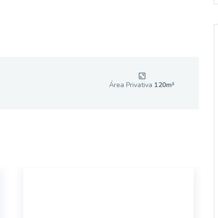
Área Privativa
120
m²
14464