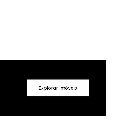
PARA O METRÔ SANTOS IMIGRANTES -
FRENTE : 15 - FUNDO : 25,66 - ÁREA
CONSTRU
Explorar Imóveis