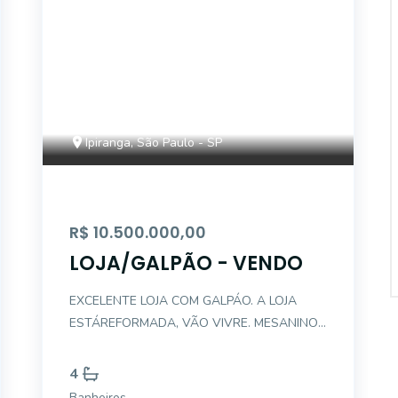
Ipiranga, São Paulo - SP
R$ 10.500.000,00
LOJA/GALPÃO - VENDO
EXCELENTE LOJA COM GALPÁO. A LOJA
ESTÁREFORMADA, VÃO VIVRE. MESANINO,
PÉ DIREITO ALTO. A DIRECTA IMÓVEIS FOI
FUNDADA EM MAIO DO ANO DE 1991. HÁ
4
31 ANOS NO MERCADO, SOMOS
Banheiros