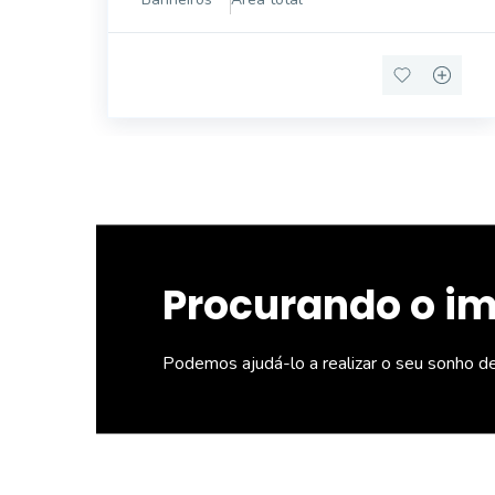
TÉRREO COM 04 BANHEIROS E UM SALÇAO
AMPLO COM DIVISÓRIA, PODENDO
REALIZAR MAIS
Procurando o i
Podemos ajudá-lo a realizar o seu sonho d