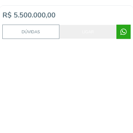
R$ 5.500.000,00
DÚVIDAS
LIGAR
Procurando o imóvel dos sonhos?
Podemos ajudá-lo a realizar o seu sonho de um imóvel
novo
Explorar Imóveis