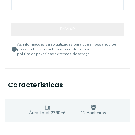
ENVIAR
As informações serão utilizadas para que a nossa equipe
possa entrar em contato de acordo com a
política de privacidade e termos de serviço
Características
Área Total
2390
m²
12
Banheiro
s