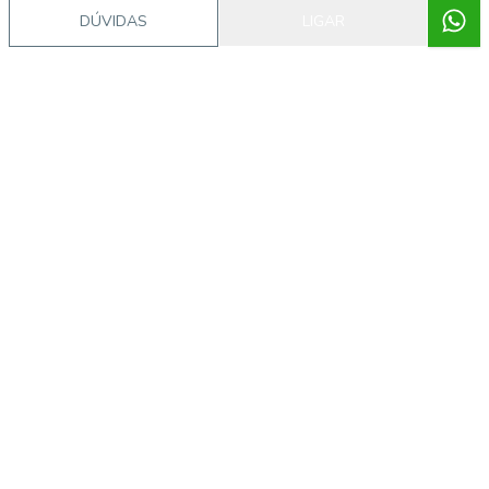
DÚVIDAS
LIGAR
Procurando o imóvel dos sonhos?
Podemos ajudá-lo a realizar o seu sonho de um imóvel
novo
Explorar Imóveis