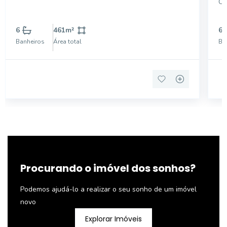
CO
PR
ÓTIMO 
6
461
m²
6
BA
Banheiros
Área total
Ba
CO
B
Procurando o imóvel dos sonhos?
Podemos ajudá-lo a realizar o seu sonho de um imóvel
novo
Explorar Imóveis