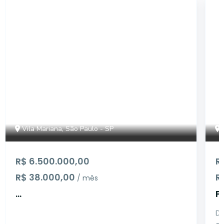
12237
Vila Mariana, São Paulo - SP
R$ 6.500.000,00
R
R$ 38.000,00
R
/ mês
...
P
3
DES