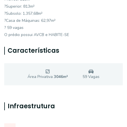
?Superior: 813m²
?Subsolo: 1.357,68m²
?Casa de Máquinas: 62,97m²
? 59 vagas
O prédio possui AVCB e HABITE-SE
Características
Área Privativa
3046
m²
59
Vaga
s
Infraestrutura