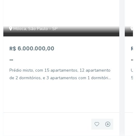
Móoca, São Paulo - SP
R$ 6.000.000,00
R
...
...
Prédio misto, com 15 apartamentos, 12 apartamento
Um
de 2 dormitórios, e 3 apartamentos com 1 dormitório,
50
4 salas, 1 loja.