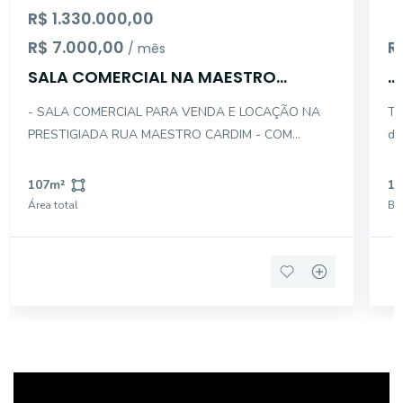
R$ 1.330.000,00
R$ 7.000,00
R
/ mês
SALA COMERCIAL NA MAESTRO
...
CARDIM C/ VAGA
- SALA COMERCIAL PARA VENDA E LOCAÇÃO NA
To
PRESTIGIADA RUA MAESTRO CARDIM - COM
de
INFRAESTRUTURA COMPLETA E EXCELENTE
es
LOCALIZAÇÃO - PRÓXIMO AO METRÔ E AV
en
107
m²
1
PAULISTA - DESCRIÇÃO INTERNA DO IMÓVEL : .
ac
Área total
Ba
DUAS SALAS COMERCIAIS UNIFICADAS . AREA
Im
TOTAL : 107M