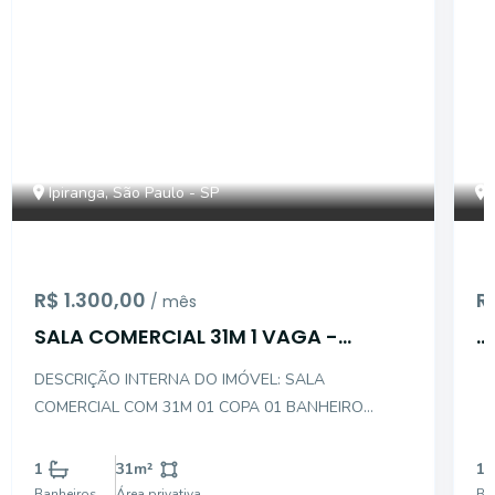
Ipiranga, São Paulo - SP
R$ 1.300,00
R
/ mês
SALA COMERCIAL 31M 1 VAGA -
...
IPIRANGA
DESCRIÇÃO INTERNA DO IMÓVEL: SALA
COMERCIAL COM 31M 01 COPA 01 BANHEIRO
PORTARIA 24 HORAS 01 VAGA DE GARAGEM
DESCRIÇÃO EXTERNA DO IMÓVEL: PRÓXIMO À: AV.
1
31
m²
1
NAZARÉ AV. RICARDO JAFET MERCADO DIA
Banheiros
Área privativa
Ba