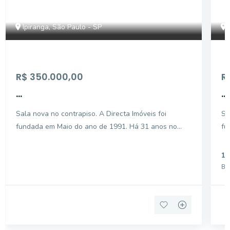
Ipiranga, São Paulo - SP
R$ 350.000,00
R
...
...
Sala nova no contrapiso. A Directa Imóveis foi
Sala
fundada em Maio do ano de 1991. Há 31 anos no
fu
mercado, somos especializados na intermediação de
me
negociações de compras/vendas, locações e
ne
1
administrações de bens imóveis. Com profissionais
ad
Ba
habilitados e dev
ha