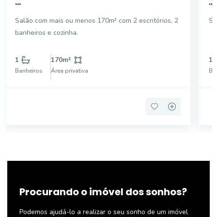
...
...
Salão com mais ou menos 170m² com 2 escritórios, 2
Sa
banheiros e cozinha.
1
170
m²
1
Banheiros
Área privativa
Ba
Procurando o imóvel dos sonhos?
Podemos ajudá-lo a realizar o seu sonho de um imóvel