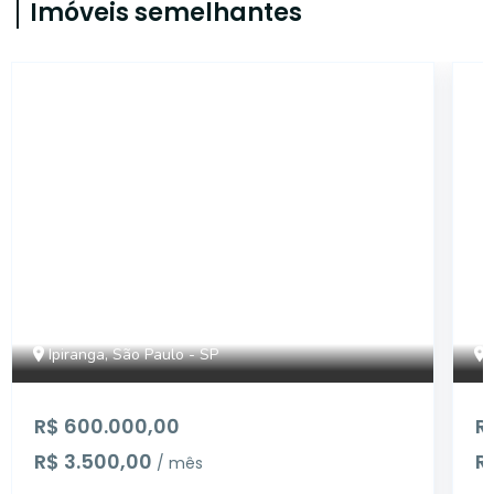
Imóveis semelhantes
SL405
Ipiranga, São Paulo - SP
R$ 600.000,00
R
R$ 3.500,00
R$
/ mês