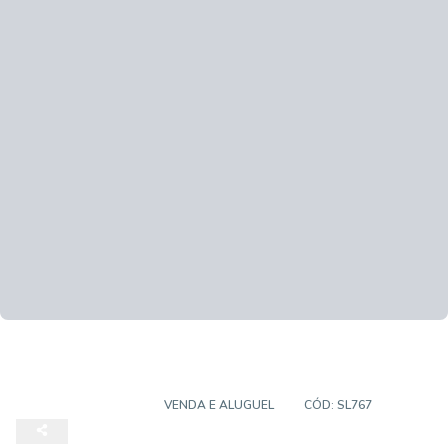
SALA COMERCIAL
VENDA E ALUGUEL
CÓD:
SL767