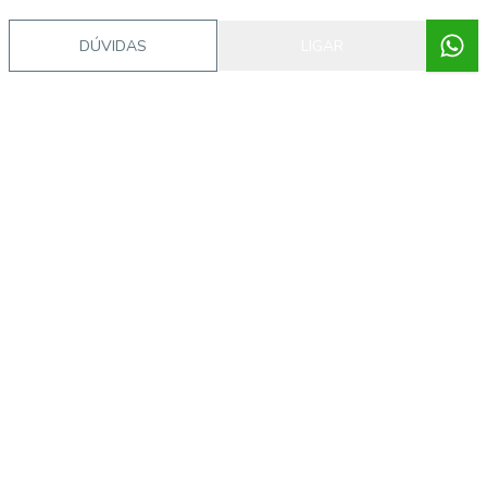
DÚVIDAS
LIGAR
Liberdade, São Paulo - SP
R$ 450.000,00
R$ 6.000,00
/ mês
...
Sala comercial, em piso térreo, muito bem
estruturada.
1
37
m²
Banheiros
Área privativa