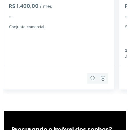
R$ 1.400,00
R
/ mês
...
...
Conjunto comercial.
Sa
10
Áre
Procurando o imóvel dos sonhos?