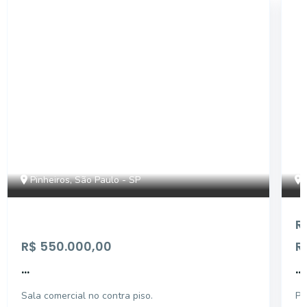
SL440
Pinheiros, São Paulo - SP
R
R$ 550.000,00
R
...
...
Sala comercial no contra piso.
Pi