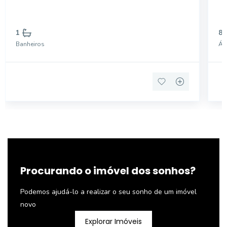
1
85
Banheiros
Áre
Procurando o imóvel dos sonhos?
Podemos ajudá-lo a realizar o seu sonho de um imóvel
novo
Explorar Imóveis