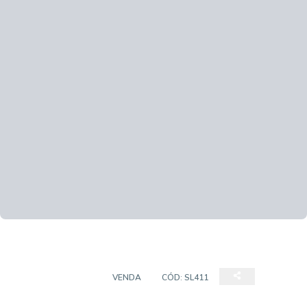
SALA COMERCIAL
VENDA
CÓD:
SL411