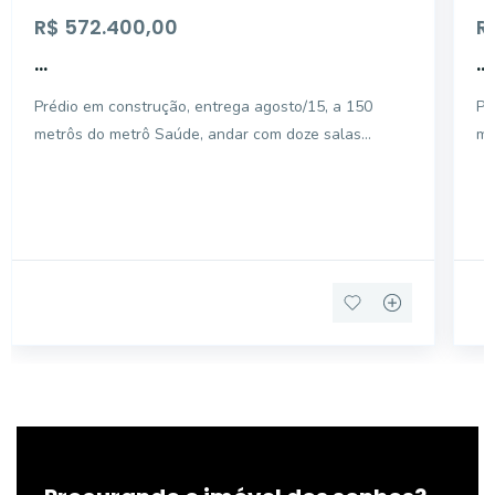
R$ 572.400,00
R
...
...
Prédio em construção, entrega agosto/15, a 150
Pr
metrôs do metrô Saúde, andar com doze salas
me
comerciais e cada sala com 1 vaga de garagem,
co
podendo ser laje inteira ou parcial, metro quadrado a
po
R$ 15.000,00. Gerador à diesel.
R$