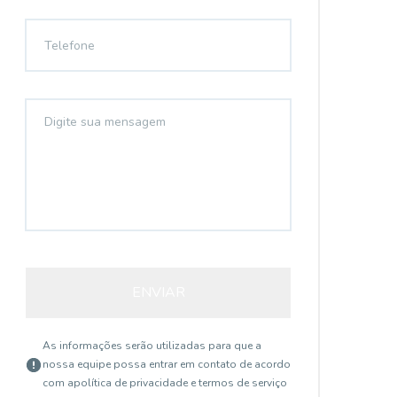
Vila Clementino, São Paulo - SP
R$ 600.000,00
R$
R$ 3.000,00
R$
/ mês
...
...
Sala com piso porcelanato, forro, iluminação,
Sal
ar condicionado, cabeamento e internet.
ar 
ENVIAR
90
m²
90
Área total
Áre
As informações serão utilizadas para que a
nossa equipe possa entrar em contato de acordo
com a
política de privacidade e termos de serviço