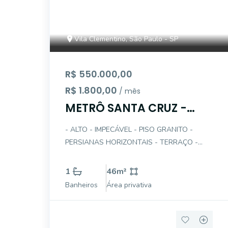
Vila Clementino, São Paulo - SP
R$ 550.000,00
R$ 1.800,00
/ mês
METRÔ SANTA CRUZ -
ALUGO OU VENDO SALA
- ALTO - IMPECÁVEL - PISO GRANITO -
COMERCIAL
PERSIANAS HORIZONTAIS - TERRAÇO -
AMPLA - AO LADO DO METRÔ SANTA
CRUZ
1
46
m²
Banheiros
Área privativa