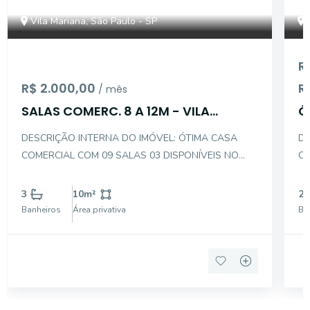
Vila Mariana, São Paulo - SP
R
R$ 2.000,00
R
/ mês
SALAS COMERC. 8 A 12M - VILA
Ó
MARIANA
M
DESCRIÇÃO INTERNA DO IMÓVEL: ÓTIMA CASA
DES
COMERCIAL COM 09 SALAS 03 DISPONÍVEIS NO
CO
MOMENTO COM METRAGEM ENTRE 8M A 12M
CL
DESCRIÇÃO EXTERNA DO IMÓVEL: ÓTIMA
AT
3
10
m²
2
LOCALIZAÇÃO PRÓXIMO AO: METRÔ VILA MARIANA
EXTE
Banheiros
Área privativa
Ba
850M UNIVERSIDADES ESPM E BELAS ARTES RUA
OS