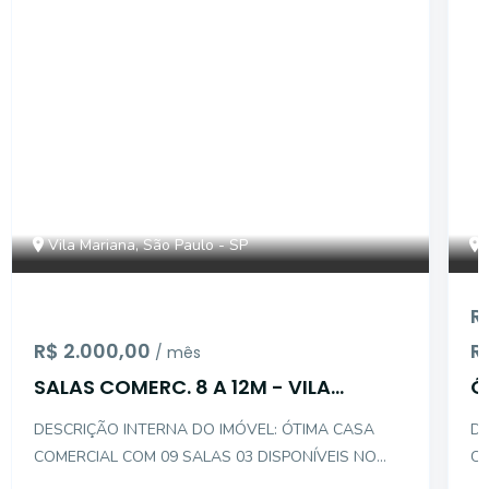
Vila Mariana, São Paulo - SP
R
R$ 2.000,00
R
/ mês
SALAS COMERC. 8 A 12M - VILA
Ó
MARIANA
M
DESCRIÇÃO INTERNA DO IMÓVEL: ÓTIMA CASA
DES
COMERCIAL COM 09 SALAS 03 DISPONÍVEIS NO
CO
MOMENTO COM METRAGEM ENTRE 8M A 12M
CL