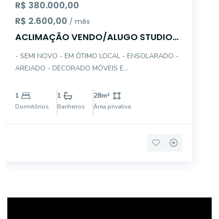
R$ 380.000,00
R$ 2.600,00
/ mês
ACLIMAÇÃO VENDO/ALUGO STUDIO
COM GARAGEM
- SEMI NOVO - EM ÓTIMO LOCAL - ENSOLARADO -
AREJADO - DECORADO MÓVEIS E
ELETRODOMÉSTICOS : ARMÁRIOS PLANEJADOS,
SOFÁ, CAMA, MESA, CADEIRAS, GELADEIRA,
1
1
28
m²
FOGÃO, MICROONDAS, TV, RACK, INCLUSIVE
Dormitórios
Banheiros
Área privativa
ACESSÓRIOS DE COZINHA (TALHERES, LOUÇAS,
COPOS FILTRO) - GAR