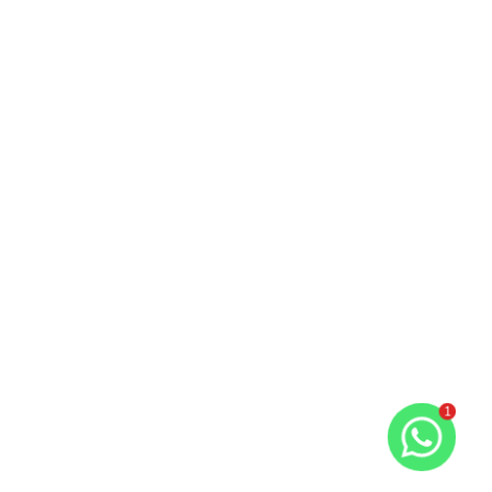
13755
1
Aclimação, São Paulo - SP