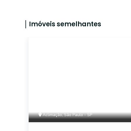
Imóveis semelhantes
14825
Aclimação, São Paulo - SP