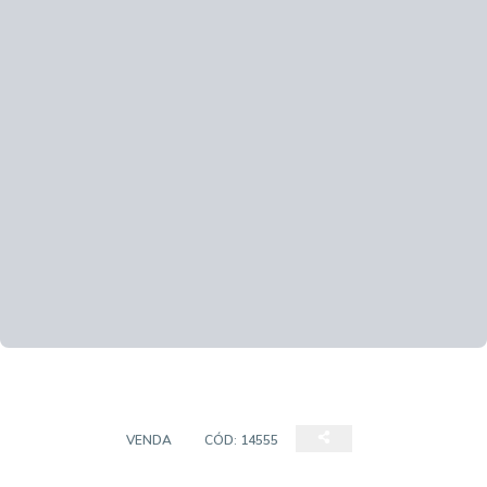
TERRENO
VENDA
CÓD:
14555