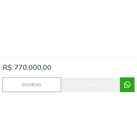
R$ 770.000,00
DÚVIDAS
LIGAR
Procurando o imóvel dos sonhos?
Podemos ajudá-lo a realizar o seu sonho de um imóvel
novo