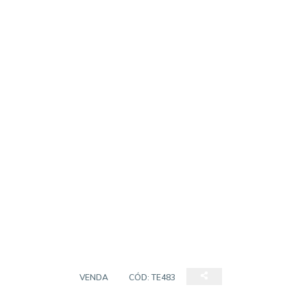
TERRENO
VENDA
CÓD:
TE483