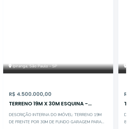
Ipiranga, São Paulo - SP
R$ 4.500.000,00
R
TERRENO 19M X 30M ESQUINA -
IPIRANGA
DESCRIÇÃO INTERNA DO IMÓVEL: TERRENO 19M
DES
DE FRENTE POR 30M DE FUNDO GARAGEM PARA
8M 