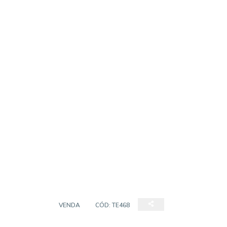
TERRENO
VENDA
CÓD:
TE468