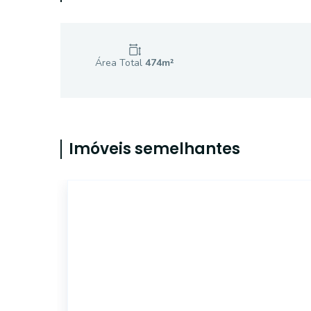
Área Total
474
m²
Imóveis semelhantes
14892