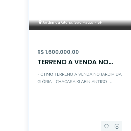
Jardim da Glória, São Paulo - SP
R$ 1.600.000,00
TERRENO A VENDA NO
KLABIN - 10 X 25 -
- ÓTIMO TERRENO A VENDA NO JARDIM DA
CONFIRA
GLÓRIA - CHACARA KLABIN ANTIGO -
DESCRIÇÃO TERRENO : . FRENTE : 10 .
FUNDO : 25 . ÁREA INCORPORADA : 250