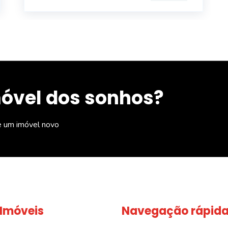
móvel dos sonhos?
e um imóvel novo
 Imóveis
Navegação rápid