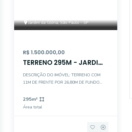
Jardim da Glória, São Paulo - SP
R$ 1.500.000,00
TERRENO 295M - JARDIM
DA GLORIA
DESCRIÇÃO DO IMÓVEL: TERRENO COM
11M DE FRENTE POR 26,80M DE FUNDO
TOTALIZANDO 295M REGIÃO ENTRE JARDIM
DA GLÓRIA E VILA MARIANA FÁCIL ACESSO
295
m²
À AV. DR. RICARDO JAFET - AV. LINS DE
Área total
VASCONCELOS - AV. NAZARÉ - AV. DOM
PEDRO I