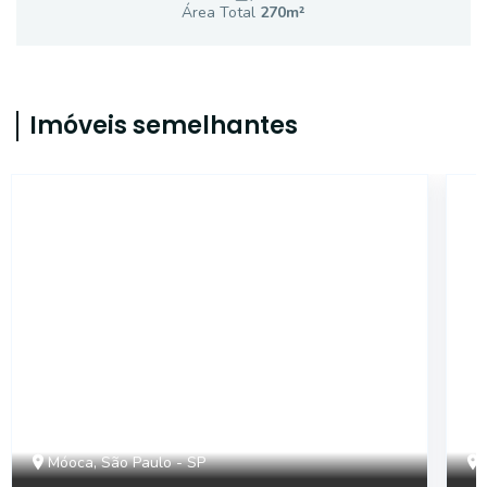
Área Total
270
m²
Imóveis semelhantes
TE482
Móoca, São Paulo - SP