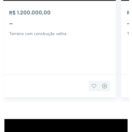
R$ 1.200.000,00
R
...
...
Terreno com construção velha.
Te