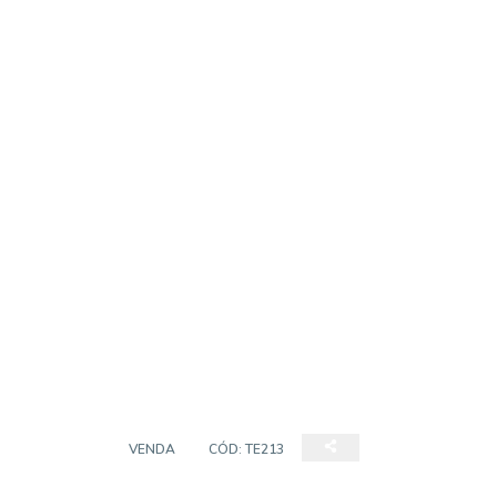
TERRENO
VENDA
CÓD:
TE213