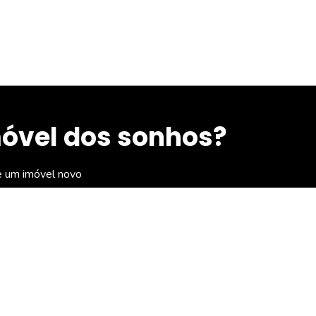
móvel dos sonhos?
e um imóvel novo
 Imóveis
Navegação rápid