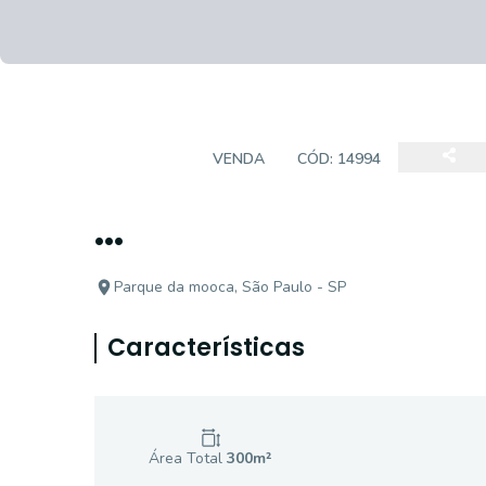
TERRENO
VENDA
CÓD:
14994
...
Parque da mooca, São Paulo - SP
Características
Área Total
300
m²