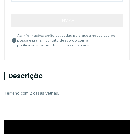
ENVIAR
As informações serão utilizadas para que a nossa equipe
possa entrar em contato de acordo com a
política de privacidade e termos de serviço
Descrição
Terreno com 2 casas velhas.