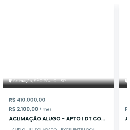
14868
Aclimação, SÃO PAULO - SP
R$ 410.000,00
R$ 2.100,00
R
/ mês
ACLIMAÇÃO ALUGO - APTO 1 DT COM
A
GARAGEM
D
- AMPLO - ENSOLARADO - EXCELENTE LOCAL -
- 