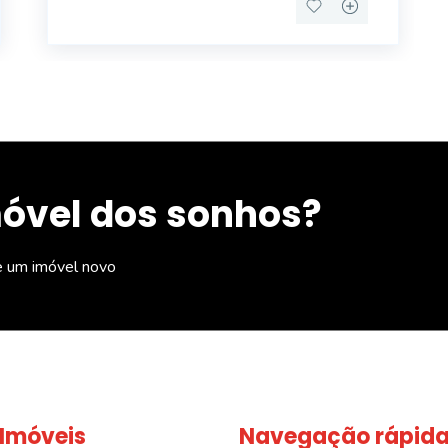
PARQUE DA ACL
móvel dos sonhos?
e um imóvel novo
 Imóveis
Navegação rápid