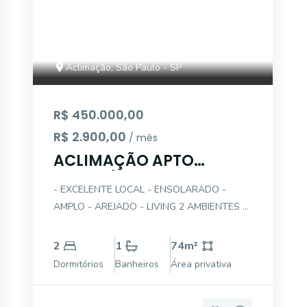
Aclimação, São Paulo - SP
R$ 450.000,00
R$ 2.900,00
/ mês
ACLIMAÇÃO APTO
VENDO/ALUGO
- EXCELENTE LOCAL - ENSOLARADO -
AMPLO - AREJADO - LIVING 2 AMBIENTES -
DORMITÓRIOS GRANDES - PISO TACOS
(CASCOLAC NOVO) - DORMITÓRIO COM
2
1
74
m²
TERRAÇO - COZINHA AMERICANA - AREA
Dormitórios
Banheiros
Área privativa
DE SERVIÇO - PRÉDIO PEQUENO
CONDOMINIO BAIXO - AO LADO DO