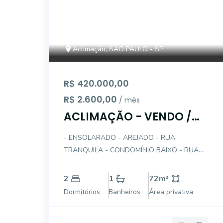
Aclimação, SÃO PAULO - SP
R$ 420.000,00
R$ 2.600,00
/ mês
ACLIMAÇÃO - VENDO /
ALUGO APTO 2 DTS COM
- ENSOLARADO - AREJADO - RUA
GAR
TRANQUILA - CONDOMÍNIO BAIXO - RUA
TRANQUILA - EM BOM ESTADO - LIVING
COM PISO FRIO - DORMITÓRIOS PISO
2
1
72
m²
TACOS (MADEIRA) - COPA + COZINHA -
Dormitórios
Banheiros
Área privativa
LAVANDERIA - GARAGEM 1 AUTO