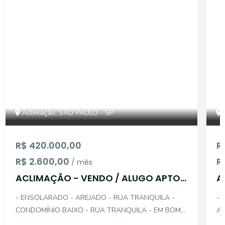
Aclimação, SÃO PAULO - SP
R$ 420.000,00
R
R$ 2.600,00
R
/ mês
ACLIMAÇÃO - VENDO / ALUGO APTO
A
2 DTS COM GAR
- ENSOLARADO - AREJADO - RUA TRANQUILA -
- 
CONDOMÍNIO BAIXO - RUA TRANQUILA - EM BOM
AR
ESTADO - LIVING COM PISO FRIO - DORMITÓRIOS
GR