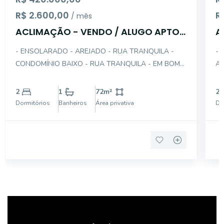
R$ 2.600,00
R
/ mês
ACLIMAÇÃO - VENDO / ALUGO APTO
A
2 DTS COM GAR
- ENSOLARADO - AREJADO - RUA TRANQUILA -
- 
CONDOMÍNIO BAIXO - RUA TRANQUILA - EM BOM
AR
ESTADO - LIVING COM PISO FRIO - DORMITÓRIOS
GR
PISO TACOS (MADEIRA) - COPA + COZINHA -
DO
2
1
72
m²
2
LAVANDERIA - GARAGEM 1 AUTO
AM
Dormitórios
Banheiros
Área privativa
Do
PE
PA