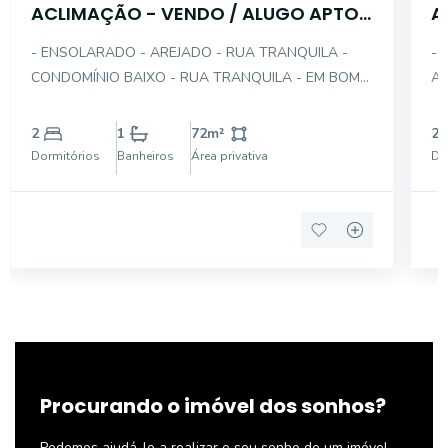
ACLIMAÇÃO - VENDO / ALUGO APTO
A
2 DTS COM GAR
- ENSOLARADO - AREJADO - RUA TRANQUILA -
- 
CONDOMÍNIO BAIXO - RUA TRANQUILA - EM BOM
AR
ESTADO - LIVING COM PISO FRIO - DORMITÓRIOS
GR
PISO TACOS (MADEIRA) - COPA + COZINHA -
DO
2
1
72
m²
2
LAVANDERIA - GARAGEM 1 AUTO
AM
Dormitórios
Banheiros
Área privativa
Do
PE
PA
Procurando o imóvel dos sonhos?
Podemos ajudá-lo a realizar o seu sonho de um imóvel