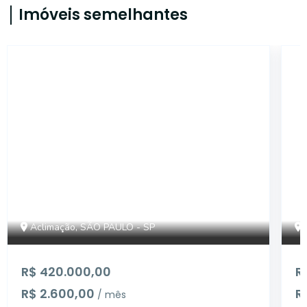
Imóveis semelhantes
14856
Aclimação, SÃO PAULO - SP
R$ 420.000,00
R
R$ 2.600,00
R
/ mês