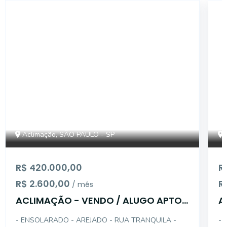
14856
Aclimação, SÃO PAULO - SP
R$ 420.000,00
R
R$ 2.600,00
R
/ mês
ACLIMAÇÃO - VENDO / ALUGO APTO
A
2 DTS COM GAR
- ENSOLARADO - AREJADO - RUA TRANQUILA -
- 