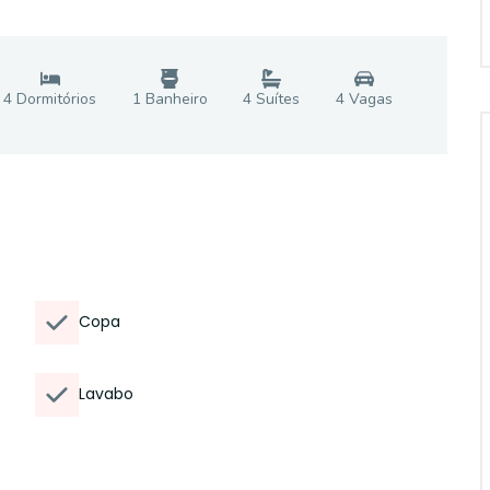
4
Dormitório
s
1
Banheiro
4
Suíte
s
4
Vaga
s
Copa
Lavabo