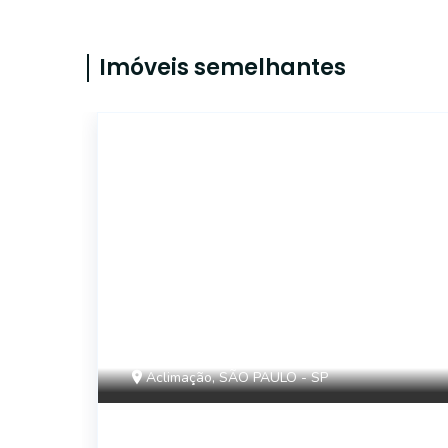
Imóveis semelhantes
14335
Aclimação, SÃO PAULO - SP