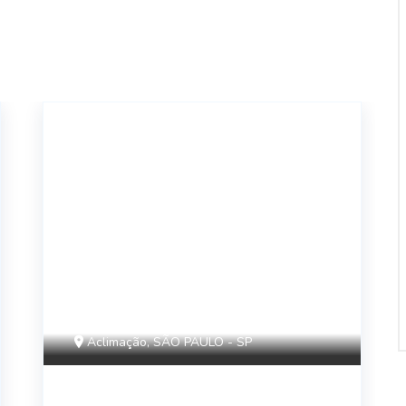
14575
Aclimação, SÃO PAULO - SP