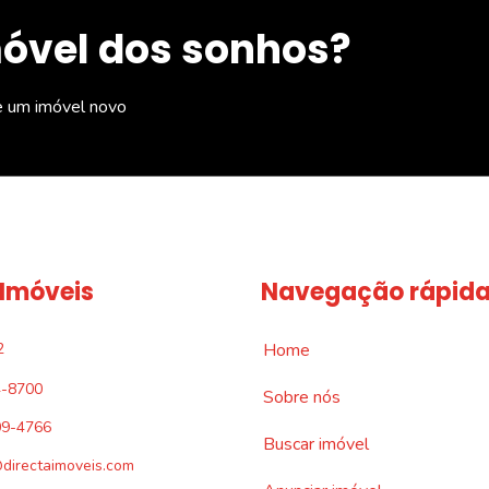
móvel dos sonhos?
e um imóvel novo
 Imóveis
Navegação rápid
2
Home
4-8700
Sobre nós
09-4766
Buscar imóvel
directaimoveis.com