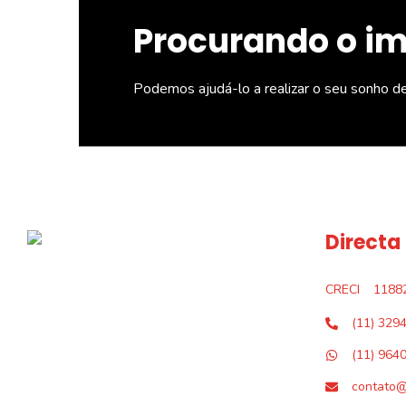
Procurando o i
Podemos ajudá-lo a realizar o seu sonho d
Directa
CRECI
1188
(11) 329
(11) 964
contato@