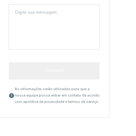
AP3710
ENVIAR
As informações serão utilizadas para que a
nossa equipe possa entrar em contato de acordo
com a
política de privacidade e termos de serviço
Aclimação, São Paulo - SP
R$ 1.100.000,00