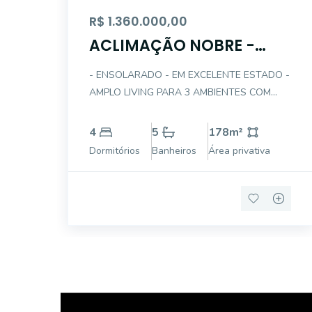
R$ 1.360.000,00
ACLIMAÇÃO NOBRE -
VENDO APTO 4D COM
- ENSOLARADO - EM EXCELENTE ESTADO -
SUÍTE - 3 GARS
AMPLO LIVING PARA 3 AMBIENTES COM
TERRAÇO E LAREIRA - SALA DE ALMOÇO -
REVERTEU UM DORM AMPLIANDO O LIVING
4
5
178
m²
- LAVABO - SUÍTE MASTER COM CLOSET E
Dormitórios
Banheiros
Área privativa
VARANDA - COZINHA PLANEJADA - AREA
DE SERVIÇO COM DEP EMPREGADA C