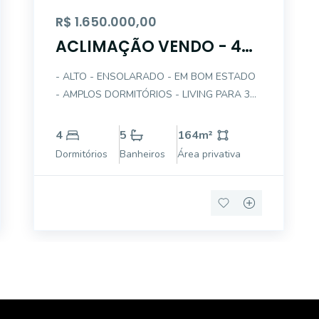
R$ 1.650.000,00
ACLIMAÇÃO VENDO - 4
DTS - 3 GARS
- ALTO - ENSOLARADO - EM BOM ESTADO
- AMPLOS DORMITÓRIOS - LIVING PARA 3
AMBIENTES COM SACADA GOURMET -
COZINHA PLANEJADA - DEP EMPREGADA -
4
5
164
m²
AMPLA ÁREA DE SERVIÇO - GARAGEM 3
Dormitórios
Banheiros
Área privativa
AUTOS - LAZER - AO LADO DO PARQUE DA
ACLIMAÇÃO