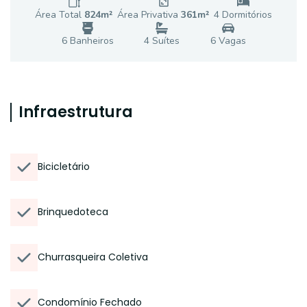
Área Total
824
m²
Área Privativa
361
m²
4
Dormitório
s
6
Banheiro
s
4
Suíte
s
6
Vaga
s
Infraestrutura
Bicicletário
Brinquedoteca
Churrasqueira Coletiva
Condomínio Fechado