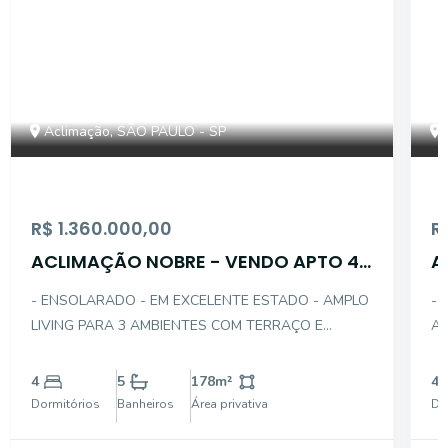
Aclimação, SÃO PAULO - SP
R$ 1.360.000,00
R
ACLIMAÇÃO NOBRE - VENDO APTO 4D
A
COM SUÍTE - 3 GARS
- ENSOLARADO - EM EXCELENTE ESTADO - AMPLO
- 
LIVING PARA 3 AMBIENTES COM TERRAÇO E
AM
LAREIRA - SALA DE ALMOÇO - REVERTEU UM
AM
DORM AMPLIANDO O LIVING - LAVABO - SUÍTE
PL
4
5
178
m²
4
MASTER COM CLOSET E VARANDA - COZINHA
SE
Dormitórios
Banheiros
Área privativa
Do
PLANEJADA - AREA DE SERVIÇO COM DEP
DO