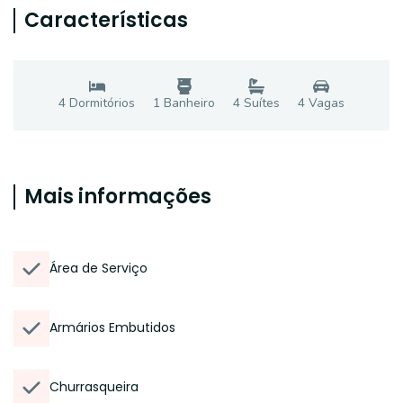
Características
4
Dormitório
s
1
Banheiro
4
Suíte
s
4
Vaga
s
Mais informações
Área de Serviço
Armários Embutidos
Churrasqueira