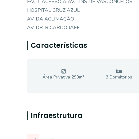
FÁCIL ACESSO À AV. LINS DE VASCONCELOS
HOSPITAL CRUZ AZUL
AV. DA ACLIMAÇÃO
AV. DR. RICARDO JAFET
Características
Área Privativa
290
m²
3
Dormitório
s
Infraestrutura