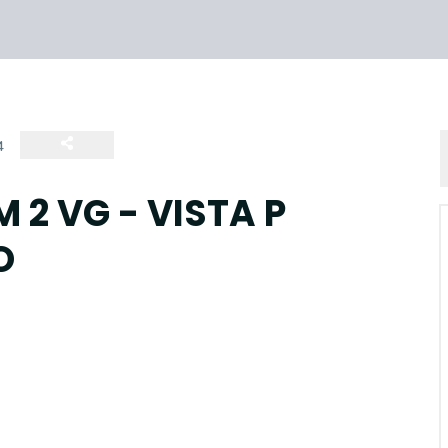
4
 2 VG - VISTA P
O