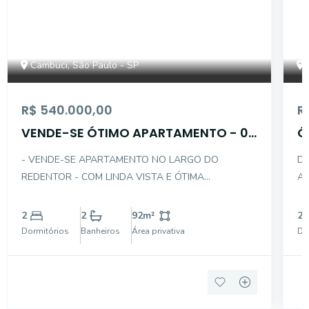
Cambuci, São Paulo - SP
R$ 540.000,00
R
VENDE-SE ÓTIMO APARTAMENTO - 02
Ó
DTS C/ 01 VAGA
C
- VENDE-SE APARTAMENTO NO LARGO DO
DE
REDENTOR - COM LINDA VISTA E ÓTIMA
AP
DISTRIBUIÇÃO INTERNA - NO CONTRA PISO E COM
SAL
ACABAMENTO DE ALUMINIO BRANCO NAS PORTAS
CO
2
2
92
m²
2
E JANELAS - DESCRIÇÃO INTERNA DO IMÓVEL: . 02
LAMINADO
Dormitórios
Banheiros
Área privativa
Do
DORMITÓRIOS SENDO 01 SUÍTE COM VARANDA .
01