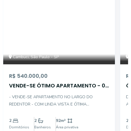
Cambuci, São Paulo - SP
R$ 540.000,00
R
VENDE-SE ÓTIMO APARTAMENTO - 02
Ó
DTS C/ 01 VAGA
C
- VENDE-SE APARTAMENTO NO LARGO DO
DE
REDENTOR - COM LINDA VISTA E ÓTIMA
AP
DISTRIBUIÇÃO INTERNA - NO CONTRA PISO E COM
SAL
ACABAMENTO DE ALUMINIO BRANCO NAS PORTAS
CO
2
2
92
m²
2
E JANELAS - DESCRIÇÃO INTERNA DO IMÓVEL: . 02
LAMINADO
Dormitórios
Banheiros
Área privativa
Do