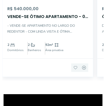
R$ 540.000,00
R
VENDE-SE ÓTIMO APARTAMENTO - 02
Ó
DTS C/ 01 VAGA
C
- VENDE-SE APARTAMENTO NO LARGO DO
DE
REDENTOR - COM LINDA VISTA E ÓTIMA
AP
DISTRIBUIÇÃO INTERNA - NO CONTRA PISO E COM
SAL
ACABAMENTO DE ALUMINIO BRANCO NAS PORTAS
CO
2
2
92
m²
2
E JANELAS - DESCRIÇÃO INTERNA DO IMÓVEL: . 02
LAMINADO
Dormitórios
Banheiros
Área privativa
Do
DORMITÓRIOS SENDO 01 SUÍTE COM VARANDA .
01