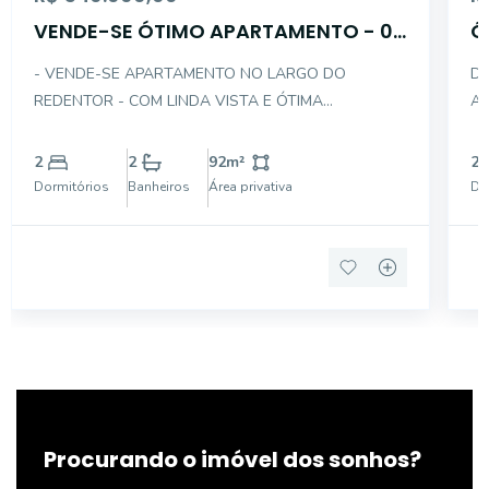
VENDE-SE ÓTIMO APARTAMENTO - 02
Ó
DTS C/ 01 VAGA
C
- VENDE-SE APARTAMENTO NO LARGO DO
DE
REDENTOR - COM LINDA VISTA E ÓTIMA
AP
DISTRIBUIÇÃO INTERNA - NO CONTRA PISO E COM
SAL
ACABAMENTO DE ALUMINIO BRANCO NAS PORTAS
CO
2
2
92
m²
2
E JANELAS - DESCRIÇÃO INTERNA DO IMÓVEL: . 02
LAMINADO
Dormitórios
Banheiros
Área privativa
Do
DORMITÓRIOS SENDO 01 SUÍTE COM VARANDA .
01
Procurando o imóvel dos sonhos?