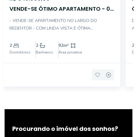
VENDE-SE ÓTIMO APARTAMENTO - 02
Ó
DTS C/ 01 VAGA
C
- VENDE-SE APARTAMENTO NO LARGO DO
DE
REDENTOR - COM LINDA VISTA E ÓTIMA
AP
DISTRIBUIÇÃO INTERNA - NO CONTRA PISO E COM
SAL
ACABAMENTO DE ALUMINIO BRANCO NAS PORTAS
CO
2
2
92
m²
2
E JANELAS - DESCRIÇÃO INTERNA DO IMÓVEL: . 02
LAMINADO
Dormitórios
Banheiros
Área privativa
Do
DORMITÓRIOS SENDO 01 SUÍTE COM VARANDA .
01
Procurando o imóvel dos sonhos?