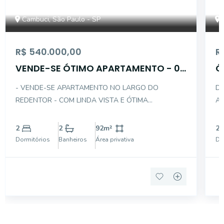
Cambuci, São Paulo - SP
R$ 540.000,00
R
VENDE-SE ÓTIMO APARTAMENTO - 02
Ó
DTS C/ 01 VAGA
C
- VENDE-SE APARTAMENTO NO LARGO DO
DE
REDENTOR - COM LINDA VISTA E ÓTIMA
AP
DISTRIBUIÇÃO INTERNA - NO CONTRA PISO E COM
SAL
ACABAMENTO DE ALUMINIO BRANCO NAS PORTAS
CO
2
2
92
m²
2
E JANELAS - DESCRIÇÃO INTERNA DO IMÓVEL: . 02
LAMINADO
Dormitórios
Banheiros
Área privativa
Do
DORMITÓRIOS SENDO 01 SUÍTE COM VARANDA .
01