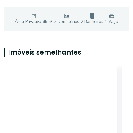
Área Privativa
88
m²
2
Dormitório
s
2
Banheiro
s
1
Vaga
Imóveis semelhantes
14976